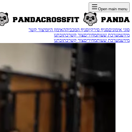
Open main menu
סוגי אימונים
סניף סירקין
סניף המכביה
האימון היומי
צור קשר
מידע
מערכת שעות
מחירים
צור קשר
כתובתנו
מידע
מערכת שעות
מחירים
צור קשר
כתובתנו