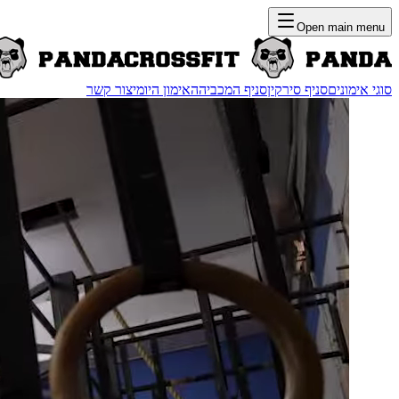
Open main menu
סוגי אימונים
סניף סירקין
סניף המכביה
האימון היומי
צור קשר