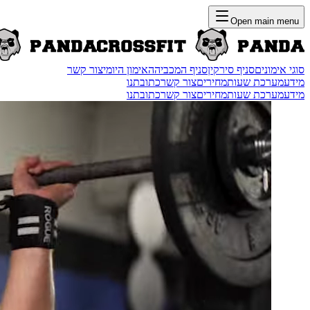
Open main menu
סוגי אימונים
סניף סירקין
סניף המכביה
האימון היומי
צור קשר
מידע
מערכת שעות
מחירים
צור קשר
כתובתנו
מידע
מערכת שעות
מחירים
צור קשר
כתובתנו